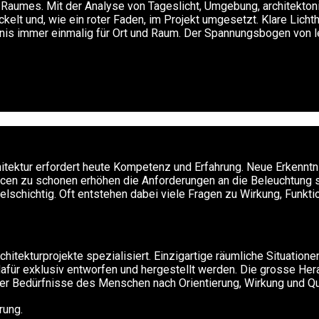
s Raumes. Mit der Analyse von Tageslicht, Umgebung, architekto
ckelt und, wie ein roter Faden, im Projekt umgesetzt. Klare Lich
is immer einmalig für Ort und Raum. Der Spannungsbogen von lei
chitektur erfordert heute Kompetenz und Erfahrung. Neue Erkennt
n zu schonen erhöhen die Anforderungen an die Beleuchtung ste
schichtig. Oft entstehen dabei viele Fragen zu Wirkung, Funktion
chitekturprojekte spezialisiert. Einzigartige räumliche Situatio
dafür exklusiv entworfen und hergestellt werden. Die grosse Her
der Bedürfnisse des Menschen nach Orientierung, Wirkung und Qual
rung.