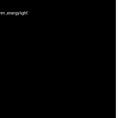
m ‚energylight‘.