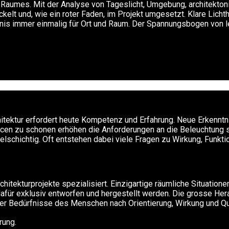
s Raumes. Mit der Analyse von Tageslicht, Umgebung, architekto
ckelt und, wie ein roter Faden, im Projekt umgesetzt. Klare Lich
is immer einmalig für Ort und Raum. Der Spannungsbogen von lei
chitektur erfordert heute Kompetenz und Erfahrung. Neue Erkennt
n zu schonen erhöhen die Anforderungen an die Beleuchtung ste
schichtig. Oft entstehen dabei viele Fragen zu Wirkung, Funktion
chitekturprojekte spezialisiert. Einzigartige räumliche Situatio
dafür exklusiv entworfen und hergestellt werden. Die grosse Her
der Bedürfnisse des Menschen nach Orientierung, Wirkung und Qual
rung.