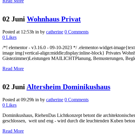
Read More
02 Juni
Wohnhaus Privat
Posted at 12:53h
in
by
catherine
0 Comments
0
Likes
/*! elementor - v3.16.0 - 09-10-2023 */ .elementor-widget-image{te
image img{vertical-align:middle;display:inline-block} Privates Woh
Gästezimmer)Leistungen MAILICHTPlanung, Bemusterungen, Beglei
Read More
02 Juni
Altersheim Dominikushaus
Posted at 09:29h
in
by
catherine
0 Comments
0
Likes
Dominikushaus, RiehenDas Lichtkonzept betont die architektonischen 
geschlossen, weit und eng - wird durch die leuchtenden Kuben betont
Read More