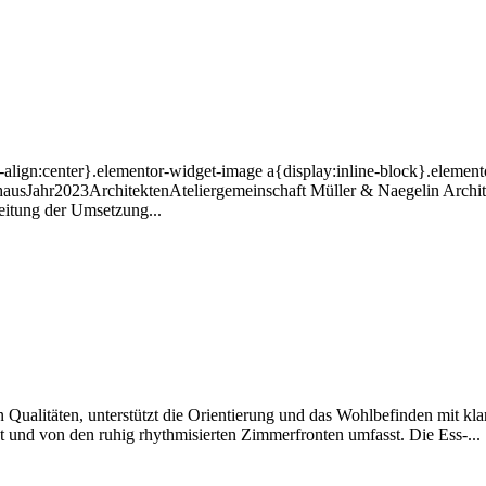
xt-align:center}.elementor-widget-image a{display:inline-block}.eleme
nhausJahr2023ArchitektenAteliergemeinschaft Müller & Naegelin Archit
tung der Umsetzung...
Qualitäten, unterstützt die Orientierung und das Wohlbefinden mit kla
 und von den ruhig rhythmisierten Zimmerfronten umfasst. Die Ess-...