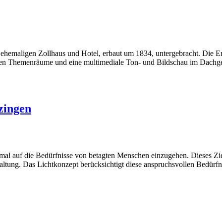
emaligen Zollhaus und Hotel, erbaut um 1834, untergebracht. Die E
eben Themenräume und eine multimediale Ton- und Bildschau im Dachge
zingen
timal auf die Bedürfnisse von betagten Menschen einzugehen. Dieses Zie
altung. Das Lichtkonzept berücksichtigt diese anspruchsvollen Bedürfni