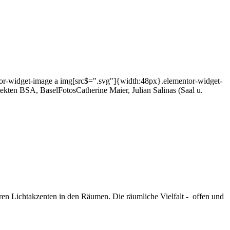
ntor-widget-image a img[src$=".svg"]{width:48px}.elementor-widget-
ekten BSA, BaselFotosCatherine Maier, Julian Salinas (Saal u.
ren Lichtakzenten in den Räumen. Die räumliche Vielfalt - offen und